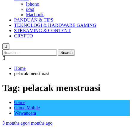
Iphone
iPad
Macbook
PANDUAN & TIPS
TEKNOLOGI & HARDWARE GAMING
STREAMING & CONTENT
CRYPTO
Search
for:
Home
pelacak menstruasi
Tag:
pelacak menstruasi
Game
Game Mobile
Wawancara
3 months ago
4 months ago