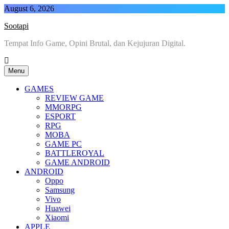
Skip
August 6, 2026
to
Sootapi
content
Tempat Info Game, Opini Brutal, dan Kejujuran Digital.
Menu
GAMES
REVIEW GAME
MMORPG
ESPORT
RPG
MOBA
GAME PC
BATTLEROYAL
GAME ANDROID
ANDROID
Oppo
Samsung
Vivo
Huawei
Xiaomi
APPLE