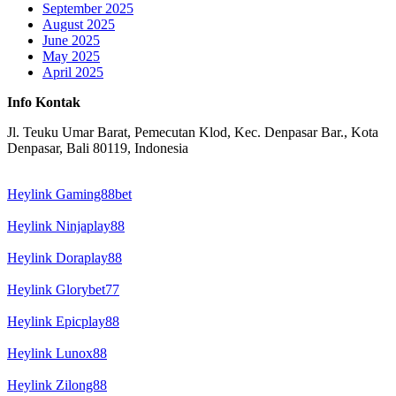
September 2025
August 2025
June 2025
May 2025
April 2025
Info Kontak
Jl. Teuku Umar Barat, Pemecutan Klod, Kec. Denpasar Bar., Kota
Denpasar, Bali 80119, Indonesia
Heylink Gaming88bet
Heylink Ninjaplay88
Heylink Doraplay88
Heylink Glorybet77
Heylink Epicplay88
Heylink Lunox88
Heylink Zilong88