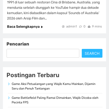
1991 di luar sebuah restoran Cina di Brisbane, Australia, yang
mendunia setelah diunggah ke YouTube hampir dua dekade
kemudian, kini diabadikan dalam kapsul ‘Sounds of Australia’
2026 oleh Arsip Film dan…
Baca Selengkapnya
admin1
0
9 mins
Pencarian
SEARCH
Postingan Terbaru
Game Aksi Petualangan yang Wajib Kamu Mainkan, Dijamin
Seru dan Penuh Tantangan
Game Battlefield Paling Ramai Dimainkan, Wajib Dicoba oleh
Pecinta FPS