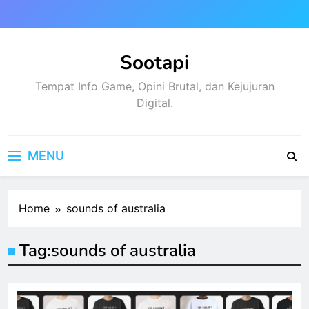
Skip
to
content
Sootapi
Tempat Info Game, Opini Brutal, dan Kejujuran
Digital.
MENU
Home
sounds of australia
Tag:
sounds of australia