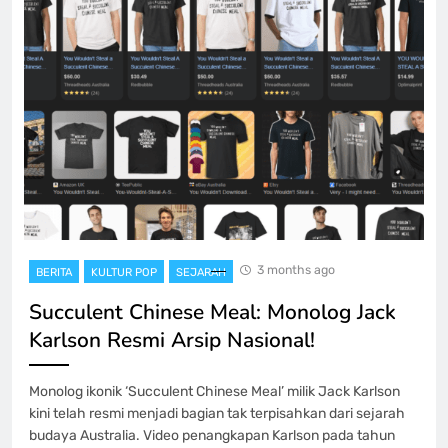
3 months ago
BERITA
KULTUR POP
SEJARAH
Succulent Chinese Meal: Monolog Jack
Karlson Resmi Arsip Nasional!
Monolog ikonik ‘Succulent Chinese Meal’ milik Jack Karlson
kini telah resmi menjadi bagian tak terpisahkan dari sejarah
budaya Australia. Video penangkapan Karlson pada tahun