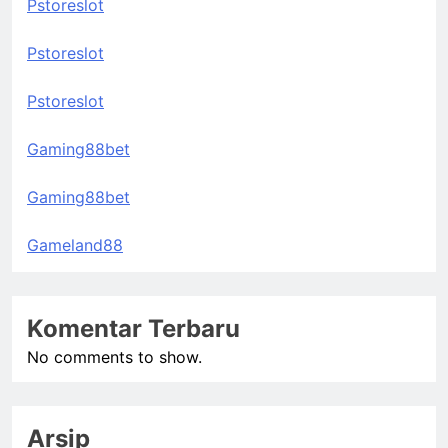
Pstoreslot
Pstoreslot
Pstoreslot
Gaming88bet
Gaming88bet
Gameland88
Komentar Terbaru
No comments to show.
Arsip