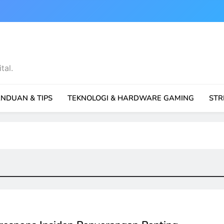
tal.
NDUAN & TIPS
TEKNOLOGI & HARDWARE GAMING
STR