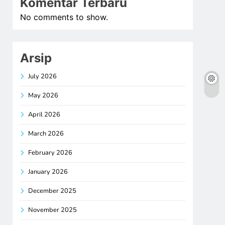
Komentar Terbaru
No comments to show.
Arsip
July 2026
May 2026
April 2026
March 2026
February 2026
January 2026
December 2025
November 2025