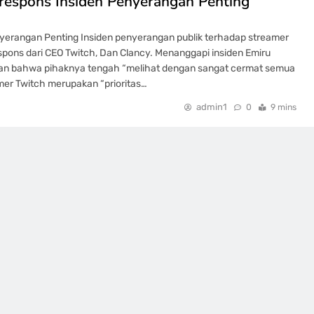
espons Insiden Penyerangan Penting
yerangan Penting Insiden penyerangan publik terhadap streamer
spons dari CEO Twitch, Dan Clancy. Menanggapi insiden Emiru
an bahwa pihaknya tengah “melihat dengan sangat cermat semua
er Twitch merupakan “prioritas…
admin1
0
9 mins