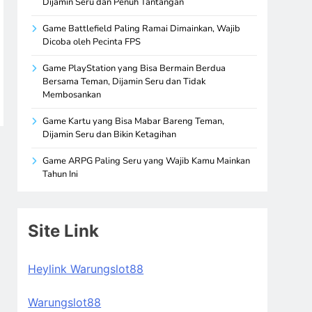
Dijamin Seru dan Penuh Tantangan
Game Battlefield Paling Ramai Dimainkan, Wajib
Dicoba oleh Pecinta FPS
Game PlayStation yang Bisa Bermain Berdua
Bersama Teman, Dijamin Seru dan Tidak
Membosankan
Game Kartu yang Bisa Mabar Bareng Teman,
Dijamin Seru dan Bikin Ketagihan
Game ARPG Paling Seru yang Wajib Kamu Mainkan
Tahun Ini
Site Link
Heylink Warungslot88
Warungslot88