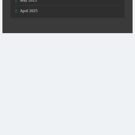
May 2025
April 2025