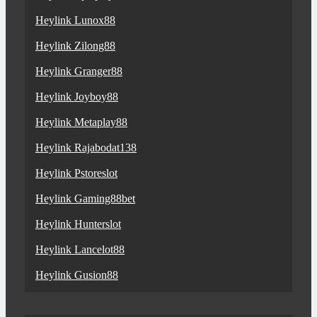
Heylink Lunox88
Heylink Zilong88
Heylink Granger88
Heylink Joyboy88
Heylink Metaplay88
Heylink Rajabodat138
Heylink Pstoreslot
Heylink Gaming88bet
Heylink Hunterslot
Heylink Lancelot88
Heylink Gusion88