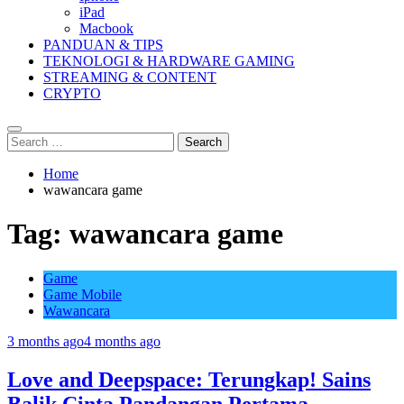
iPad
Macbook
PANDUAN & TIPS
TEKNOLOGI & HARDWARE GAMING
STREAMING & CONTENT
CRYPTO
Search
for:
Home
wawancara game
Tag:
wawancara game
Game
Game Mobile
Wawancara
3 months ago
4 months ago
Love and Deepspace: Terungkap! Sains
Balik Cinta Pandangan Pertama