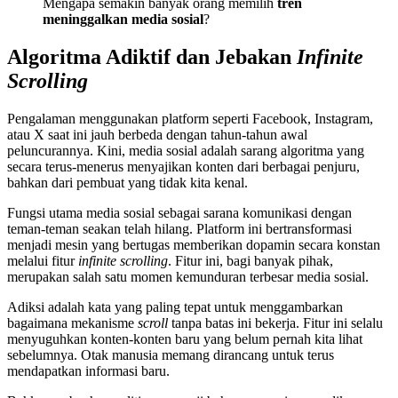
Mengapa semakin banyak orang memilih
tren
meninggalkan media sosial
?
Algoritma Adiktif dan Jebakan
Infinite
Scrolling
Pengalaman menggunakan platform seperti Facebook, Instagram,
atau X saat ini jauh berbeda dengan tahun-tahun awal
peluncurannya. Kini, media sosial adalah sarang algoritma yang
secara terus-menerus menyajikan konten dari berbagai penjuru,
bahkan dari pembuat yang tidak kita kenal.
Fungsi utama media sosial sebagai sarana komunikasi dengan
teman-teman seakan telah hilang. Platform ini bertransformasi
menjadi mesin yang bertugas memberikan dopamin secara konstan
melalui fitur
infinite scrolling
. Fitur ini, bagi banyak pihak,
merupakan salah satu momen kemunduran terbesar media sosial.
Adiksi adalah kata yang paling tepat untuk menggambarkan
bagaimana mekanisme
scroll
tanpa batas ini bekerja. Fitur ini selalu
menyuguhkan konten-konten baru yang belum pernah kita lihat
sebelumnya. Otak manusia memang dirancang untuk terus
mendapatkan informasi baru.