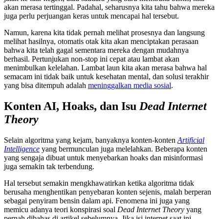
akan merasa tertinggal. Padahal, seharusnya kita tahu bahwa mereka
juga perlu perjuangan keras untuk mencapai hal tersebut.
Namun, karena kita tidak pernah melihat prosesnya dan langsung
melihat hasilnya, otomatis otak kita akan menciptakan perasaan
bahwa kita telah gagal sementara mereka dengan mudahnya
berhasil. Pertunjukan non-stop ini cepat atau lambat akan
menimbulkan kelelahan. Lambat laun kita akan merasa bahwa hal
semacam ini tidak baik untuk kesehatan mental, dan solusi terakhir
yang bisa ditempuh adalah
meninggalkan media sosial
.
Konten AI, Hoaks, dan Isu
Dead Internet
Theory
Selain algoritma yang kejam, banyaknya konten-konten
Artificial
Intelligence
yang bermunculan juga melelahkan. Beberapa konten
yang sengaja dibuat untuk menyebarkan hoaks dan misinformasi
juga semakin tak terbendung.
Hal tersebut semakin mengkhawatirkan ketika algoritma tidak
berusaha menghentikan penyebaran konten sejenis, malah berperan
sebagai penyiram bensin dalam api. Fenomena ini juga yang
memicu adanya teori konspirasi soal
Dead Internet Theory
yang
pernah dibahas di artikel sebelumnya. Jika isi internet saat ini