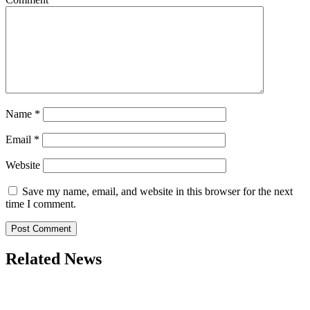
Name
*
Email
*
Website
Save my name, email, and website in this browser for the next
time I comment.
Related News