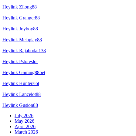
Heylink Zilong88
Heylink Granger88
Heylink Joyboy88
Heylink Metaplay88
Heylink Rajabodat138
Heylink Pstoreslot
Heylink Gaming88bet
Heylink Hunterslot
Heylink Lancelot88
Heylink Gusion88
July 2026
May 2026
April 2026
March 2026