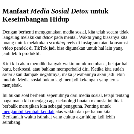
Manfaat
Media Sosial Detox
untuk
Keseimbangan Hidup
Dengan berhenti menggunakan media sosial, kita telah secara tidak
langsung melakukan
detox
pada mental. Waktu yang biasanya kita
buang untuk melakukan
scrolling
reels di Instagram atau konsumsi
video pendek di TikTok jadi bisa digunakan untuk hal lain yang
jauh lebih produktif.
Kini kita akan memiliki banyak waktu untuk membaca, belajar hal
baru, berkreasi, atau bahkan memperbaiki diri. Ketika kita sudah
sadar akan dampak negatifnya, maka jawabannya akan jadi lebih
mudah. Media sosial bukan lagi menjadi kekangan yang terus
menjebak.
Ini bukan soal berhenti sepenuhnya dari media sosial, tetapi tentang
bagaimana kita menjaga agar teknologi buatan manusia ini tidak
berbalik merugikan kita sebagai pengguna. Penting untuk
mengambil kembali kendali
atas waktu dan perhatian kita.
Berikanlah waktu istirahat yang cukup agar hidup jadi lebih
seimbang.