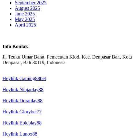
September 2025
August 2025
June 2025
May 2025
April 2025
Info Kontak
Jl. Teuku Umar Barat, Pemecutan Klod, Kec. Denpasar Bar., Kota
Denpasar, Bali 80119, Indonesia
Heylink Gaming88bet
Heylink Ninjaplay88
Heylink Doraplay88
Heylink Glorybet77
Heylink Epicplay88
Heylink Lunox88