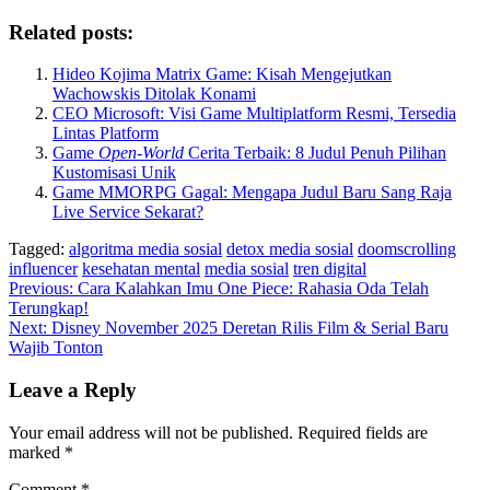
Related posts:
Hideo Kojima Matrix Game: Kisah Mengejutkan
Wachowskis Ditolak Konami
CEO Microsoft: Visi Game Multiplatform Resmi, Tersedia
Lintas Platform
Game
Open-World
Cerita Terbaik: 8 Judul Penuh Pilihan
Kustomisasi Unik
Game MMORPG Gagal: Mengapa Judul Baru Sang Raja
Live Service Sekarat?
Tagged:
algoritma media sosial
detox media sosial
doomscrolling
influencer
kesehatan mental
media sosial
tren digital
Post
Previous:
Cara Kalahkan Imu One Piece: Rahasia Oda Telah
Terungkap!
navigation
Next:
Disney November 2025 Deretan Rilis Film & Serial Baru
Wajib Tonton
Leave a Reply
Your email address will not be published.
Required fields are
marked
*
Comment
*