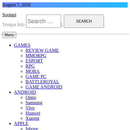
Skip
August 7, 2026
to
Sootapi
content
Search
for:
Tempat Info Game, Opini Brutal, dan Kejujuran Digital.
Menu
GAMES
REVIEW GAME
MMORPG
ESPORT
RPG
MOBA
GAME PC
BATTLEROYAL
GAME ANDROID
ANDROID
Oppo
Samsung
Vivo
Huawei
Xiaomi
APPLE
Iphone