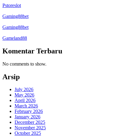
Pstoreslot
Gaming88bet
Gaming88bet
Gameland88
Komentar Terbaru
No comments to show.
Arsip
July 2026
May 2026
April 2026
March 2026
February 2026
January 2026
December 2025
November 2025
October 2025